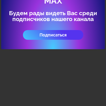
МАХ
Услуги отделения
Будем рады видеть Вас среди
подписчиков нашего канала
Подписаться