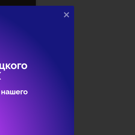
×
цкого
Х
 нашего