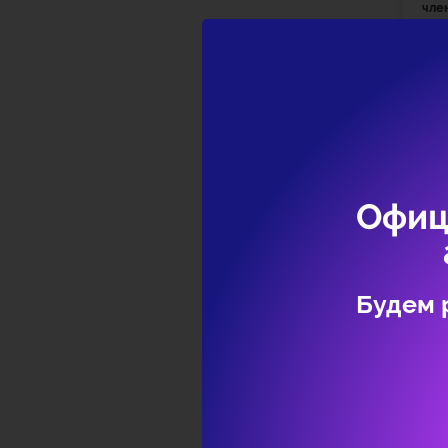
чле
вет
дей
Офиц
Будем 