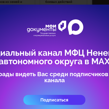
нов их семей и
боевых действий
еранов боевых
ствий
иальный канал МФЦ Нене
автономного округа в МА
рады видеть Вас среди подписчиков
канала
Подписаться