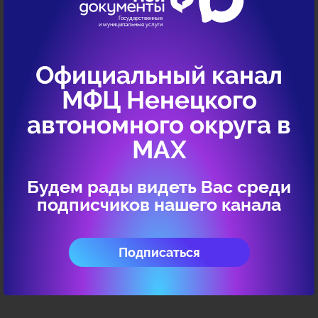
Перечень офисов МФЦ, адреса и количество окон
Официальный канал
Перечень услуг
МФЦ Ненецкого
автономного округа в
МАХ
Будем рады видеть Вас среди
подписчиков нашего канала
Подписаться