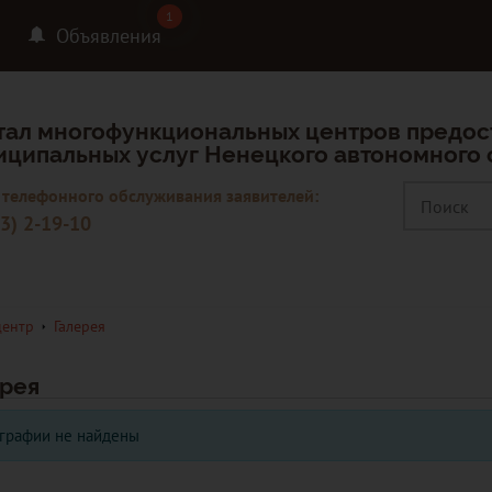
1
1
Объявления
тал многофункциональных центров предос
иципальных услуг Ненецкого автономного 
 телефонного обслуживания заявителей:
3) 2-19-10
центр
Галерея
ерея
графии не найдены