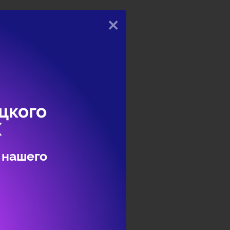
×
цкого
Х
 нашего