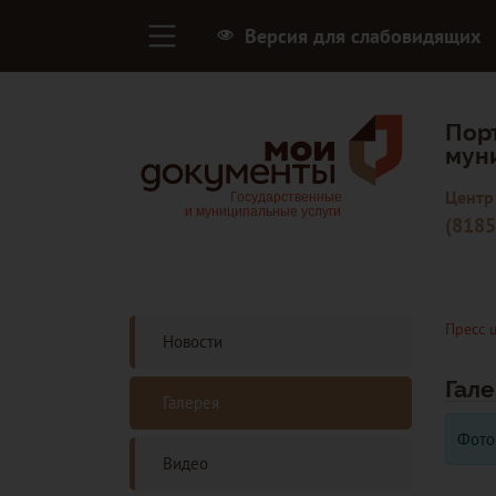
Версия для слабовидящих
Пор
мун
Центр
(8185
Пресс 
Новости
Гал
Галерея
Фото
Видео