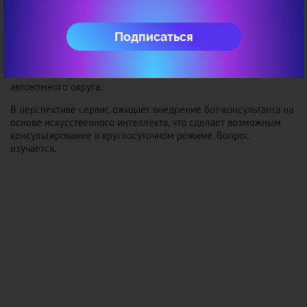
В короткое время сервис приобрел популярность у
пользователей сети. Но несмотря на все очевидные плюсы
выявился интересный парадокс. Через систему онлайн-
Подписаться
консультирования поступает значительное количество
обращений от жителей других регионов страны, которые
ошибочно обращаются не в свой МФЦ, а в МФЦ Ненецкого
автономного округа.
В перспективе сервис ожидает внедрение бот-консультанта на
основе искусственного интеллекта, что сделает возможным
консультирование в круглосуточном режиме. Вопрос
изучается.