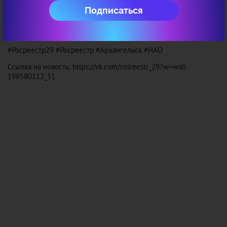
особого распоряжения.
Подписаться
ПОСЕЩЕНИЕ УПРАВЛЕНИЯ СТРОГО В СРЕДСТВАХ
ИНДИВИДУАЛЬНОЙ ЗАЩИТЫ ОРГАНОВ ДЫХАНИЯ.
#Росреестр29 #Росреестр #Архангельск #НАО
Ссылка на новость: https://vk.com/rosreestr_29?w=wall-
198580112_51