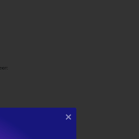
еют:
×
ели и иные лица.