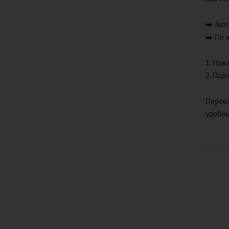
➡️ Авт
➡️ По 
1. Наж
2. Под
Перекл
удобны