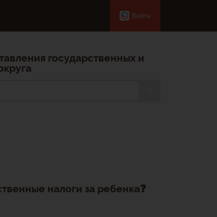
Войти
тавления государственных и
округа
твенные налоги за ребенка❓️