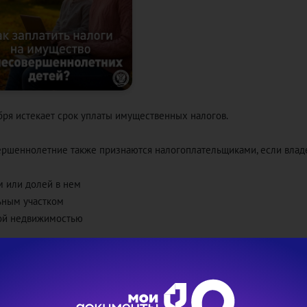
бря истекает срок уплаты имущественных налогов.
ршеннолетние также признаются налогоплательщиками, если влад
 или долей в нем
ьным участком
ой недвижимостью
вать налоги за них могут родители, усыновители, опекуны, попечит
ь это можно:
коду или штрих-коду через
электронные сервисы