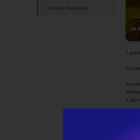
Срочные объявления
1 дека
Несове
жильем
земел
и друг
Оплачи
Сделат
по QR-