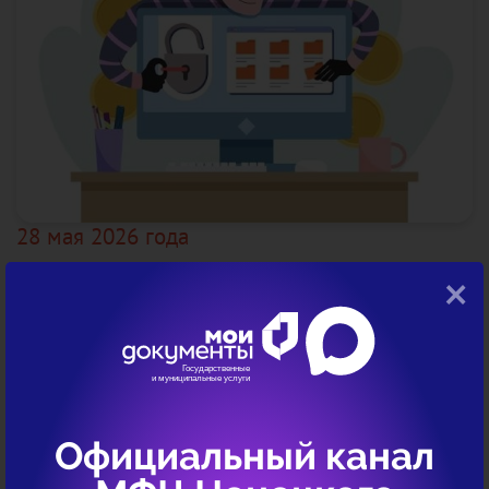
28 мая 2026 года
×
МФЦ не ликвидирует долги!
МФЦ не ликвидирует долги! Однако мошенники убеждают
свои потенциальные жертвы в обратном. Они предлагают
списать долги через МФЦ «в рамках государственной
программы» и рассылают ссылки жителям округа.
Официальный канал
Ссылки ведут на фишинговый ресурс. Там нужно пройти тест и