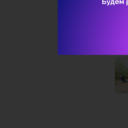
Будем 
Присое
Га