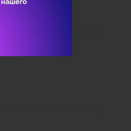
 нашего
азгар красивого северного лета.