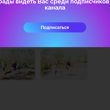
рады видеть Вас среди подписчиков
канала
диняйтесь! Сделаем наши леса чистыми не только осенью, но и в р
Подписаться
лерея