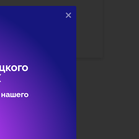
×
записи ЕСИА необходимо
 указать СНИЛС и данные документа,
цкого
Х
 нашего