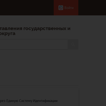
Войти
тавления государственных и
округа
ерез Единую Систему Идентификации