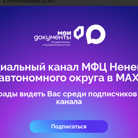
и Аутентификации (ЕСИА)
Если у Вас нет учетной записи ЕСИА, то для получения учетной 
зарегистрироваться на портале Госуслуг
https://www.gosuslugi.ru/
,
удостоверяющего личность
Авторизоваться
иальный канал МФЦ Нене
автономного округа в МА
рады видеть Вас среди подписчиков
канала
Подписаться