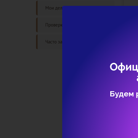
Мои дела
Проверка статуса дела
Часто задаваемые вопросы
Офиц
Будем 