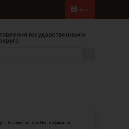
Войти
тавления государственных и
округа
ерез Единую Систему Идентификации