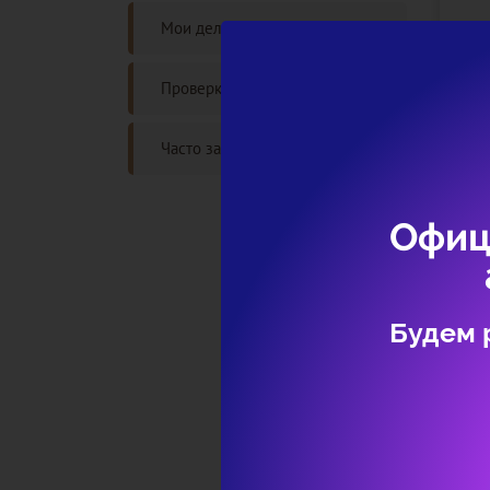
Мои дела
Проверка статуса дела
Часто задаваемые вопросы
Офиц
Будем 