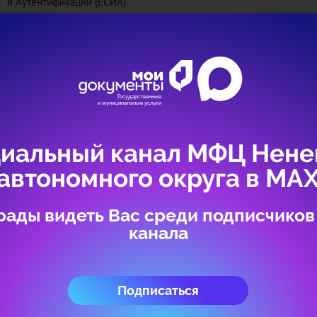
и Аутентификации (ЕСИА)
Если у Вас нет учетной записи ЕСИА, то для получения учетной 
зарегистрироваться на портале Госуслуг
https://www.gosuslugi.ru/
,
удостоверяющего личность
Авторизоваться
иальный канал МФЦ Нене
автономного округа в МА
рады видеть Вас среди подписчиков
канала
Подписаться