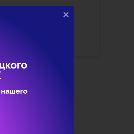
×
записи ЕСИА необходимо
 указать СНИЛС и данные документа,
цкого
Х
 нашего