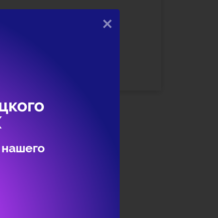
×
записи ЕСИА необходимо
 указать СНИЛС и данные документа,
цкого
Х
 нашего