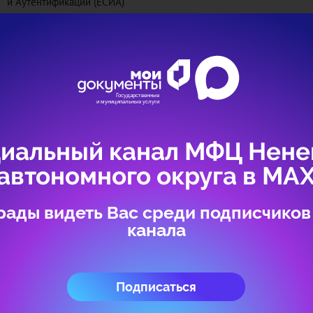
и Аутентификации (ЕСИА)
Если у Вас нет учетной записи ЕСИА, то для получения учетной 
зарегистрироваться на портале Госуслуг
https://www.gosuslugi.ru/
,
удостоверяющего личность
Авторизоваться
иальный канал МФЦ Нене
автономного округа в МА
рады видеть Вас среди подписчиков
канала
Подписаться