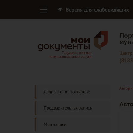
Версия для слабовидящих
Пор
мун
Центр
(8185
Автори
Данные о пользователе
Авт
Предварительная запись
Мои записи