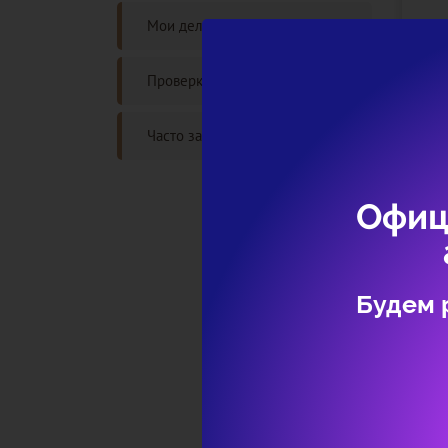
Мои дела
Проверка статуса дела
Часто задаваемые вопросы
Офиц
Будем 