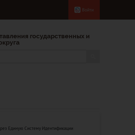
Войти
тавления государственных и
округа
ерез Единую Систему Идентификации