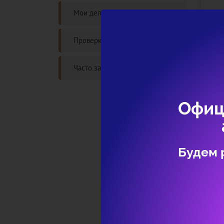
Мои дела
Проверка статуса дела
Часто задаваемые вопросы
Офиц
Будем 