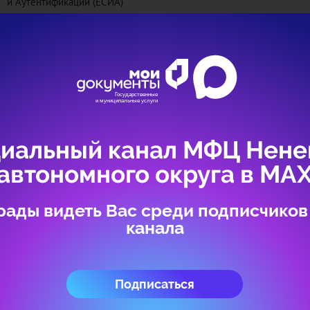
и Аутентификации (ЕСИА)
Если у Вас нет учетной записи ЕСИА, то для получения учетной 
зарегистрироваться на портале Госуслуг
https://www.gosuslugi.ru/
,
удостоверяющего личность
Авторизоваться
иальный канал МФЦ Нене
автономного округа в МА
рады видеть Вас среди подписчиков
канала
Подписаться