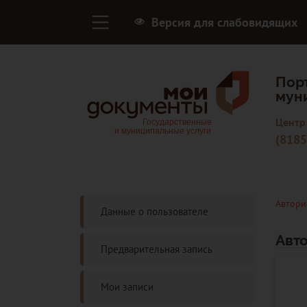
Версия для слабовидящих
Пор
мун
Центр
(8185
Автори
Данные о пользователе
Авт
Предварительная запись
Мои записи