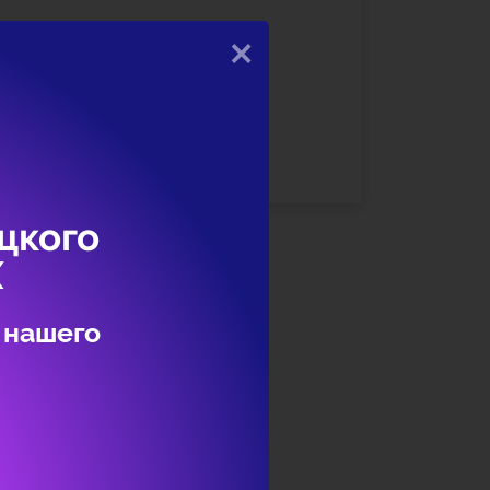
×
записи ЕСИА необходимо
 указать СНИЛС и данные документа,
цкого
Х
 нашего