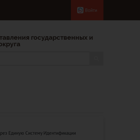
Войти
тавления государственных и
округа
ерез Единую Систему Идентификации