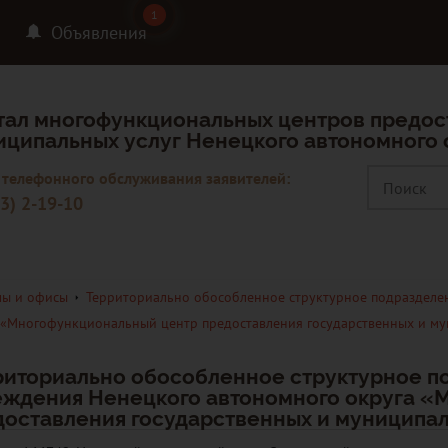
1
1
Объявления
тал многофункциональных центров предос
иципальных услуг Ненецкого автономного 
 телефонного обслуживания заявителей:
3) 2-19-10
ы и офисы
Территориально обособленное структурное подразделе
 «Многофункциональный центр предоставления государственных и мун
риториально обособленное структурное п
еждения Ненецкого автономного округа «
оставления государственных и муниципаль