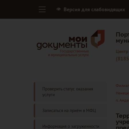
Версия для слабовидящих
Пор
мун
Центр
(8185
Филиал
Проверить статус оказания
Ненецк
услуги
п. Амд
Записаться на приём в МФЦ
Тер
учр
Информация о загруженности
пре