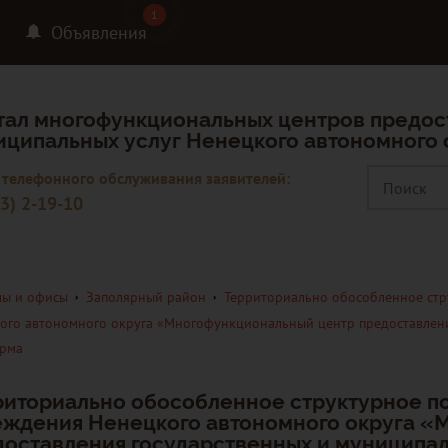
1
1
Объявления
тал многофункциональных центров предос
иципальных услуг Ненецкого автономного 
 телефонного обслуживания заявителей:
3) 2-19-10
ы и офисы
Заполярный район
Территориально обособленное стр
ого автономного округа «Многофункциональный центр предоставлени
ерма
риториально обособленное структурное п
еждения Ненецкого автономного округа «
доставления государственных и муниципал