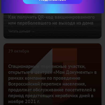
Как получить QR-код вакцинированного
или переболевшего не выходя из дома
Читать дальше →
29 октября
Стационарные переписные участки,
открытые в центрах «Мои Документы» в
рамках компании по проведению
Всероссийской переписи населения,
продолжат обслуживание посетителей в
период предстоящих нерабочих дней в
ноябре 2021 г.