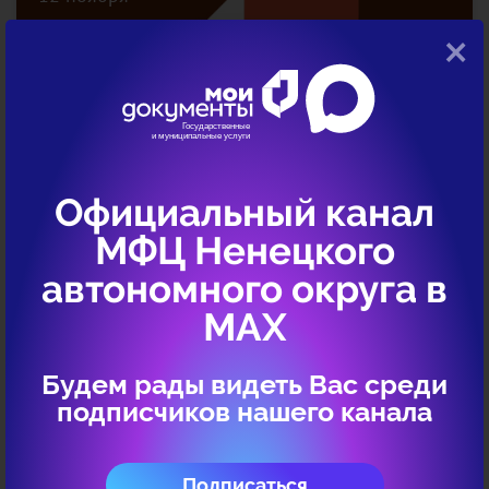
×
Стационарные переписные участки,
открытые в центрах «Мои Документы» в
рамках компании по проведению
Всероссийской переписи населения,
продолжат обслуживание посетителей в
период предстоящих выходных дней 13
Официальный канал
и 14 ноября 2021 г.
МФЦ Ненецкого
Читать дальше →
автономного округа в
МАХ
08 ноября
Будем рады видеть Вас среди
подписчиков нашего канала
Подписаться