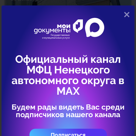
×
Официальный канал
Рейтинг МФЦ за 3-й квартал 2023 г.
МФЦ Ненецкого
Читать дальше →
автономного округа в
МАХ
12 декабря
Будем рады видеть Вас среди
подписчиков нашего канала
Подписаться