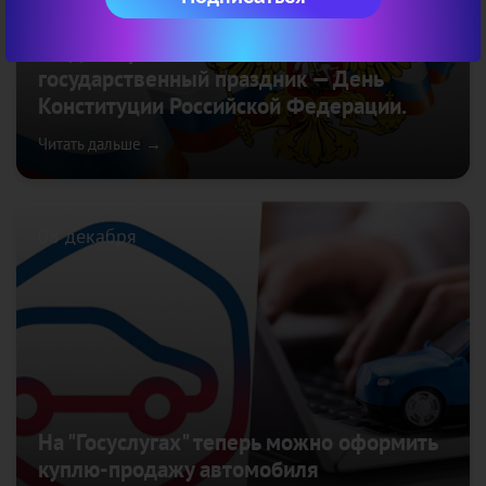
12 декабря отмечается
государственный праздник — День
Конституции Российской Федерации.
Читать дальше →
08 декабря
На "Госуслугах" теперь можно оформить
куплю-продажу автомобиля