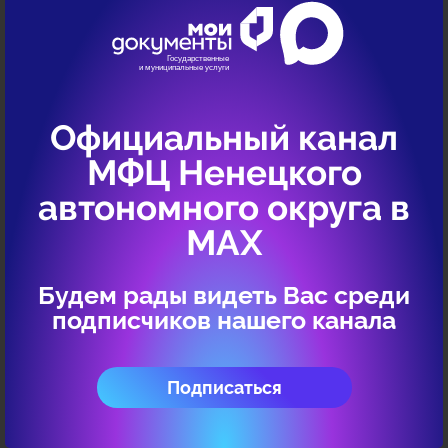
информационном ресурсе
бухгалтерской (финансовой)
отчетности, предоставляемой в форме
абонентского обслуживания
Кому предоставляется услуга
Официальный канал
МФЦ Ненецкого
Перечень необходимых документов
автономного округа в
Срок предоставления
МАХ
Стоимость и порядок оплаты
Будем рады видеть Вас среди
подписчиков нашего канала
Результат оказания услуги
Подписаться
Причины отказа
Ответственные организации